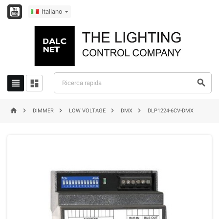
Italiano








DIMMER
LOW VOLTAGE
DMX
DLP1224-6CV-DMX