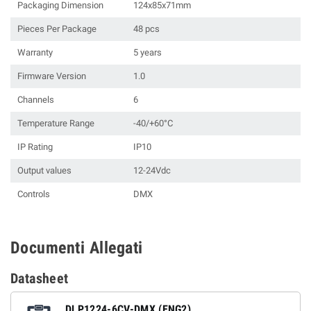
Packaging Dimension
124x85x71mm
Pieces Per Package
48 pcs
Warranty
5 years
Firmware Version
1.0
Channels
6
Temperature Range
-40/+60°C
IP Rating
IP10
Output values
12-24Vdc
Controls
DMX
Documenti Allegati
Datasheet
DLP1224-6CV-DMX (ENG2)