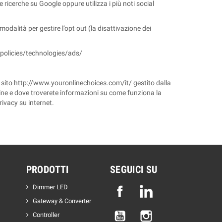
 ricerche su Google oppure utilizza i più noti social
e modalità per gestire l’opt out (la disattivazione dei
/policies/technologies/ads/
 dal sito http://www.youronlinechoices.com/it/ gestito dalla
line e dove troverete informazioni su come funziona la
rivacy su internet.
PRODOTTI
SEGUICI SU
Dimmer LED
Facebook
Linkedin
Gateway & Converter
YouTube
Instagram
Controller