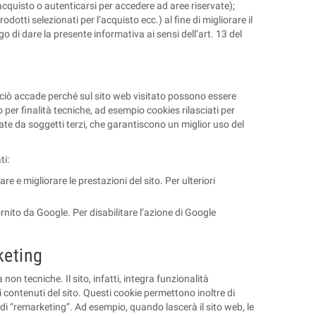
cquisto o autenticarsi per accedere ad aree riservate);
dotti selezionati per l’acquisto ecc.) al fine di migliorare il
go di dare la presente informativa ai sensi dell’art. 13 del
”); ciò accade perché sul sito web visitato possono essere
 per finalità tecniche, ad esempio cookies rilasciati per
sciate da soggetti terzi, che garantiscono un miglior uso del
ti:
re e migliorare le prestazioni del sito. Per ulteriori
rnito da Google. Per disabilitare l’azione di Google
keting
 non tecniche. Il sito, infatti, integra funzionalità
ei contenuti del sito. Questi cookie permettono inoltre di
à di “remarketing”. Ad esempio, quando lascerà il sito web, le