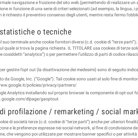
rmale navigazione e fruizione del sito web (permettendo di realizzare un a
e in funzione di una serie di criteri selezionati (ad esempio, la lingua, i pro
non è richiesto il preventivo consenso degli utenti, mentre resta fermo l’obbli
 statistiche o tecniche
ul suo terminale anche cookie fornitori diversi (c.d. cookie di “terze parti
ul quale si trova la pagina richiesta. IL TITOLARE usa cookies di terze solo
ie cosiddetti “analytics”) o per permettere l’utilizzo di parti di codice rila
à per gestire l’opt out (la disattivazione dei medesimi) sono di seguito indica
to da Google, Inc. (“Google”). Tali cookie sono usati al solo fine di monitora
://www.google.it/policies/privacy/partners/
oogle Analytics installando sul proprio browser la componente di opt-out fo
tools.google.com/dlpage/gaoptout
à di profilazione / remarketing / social mar
ie di società terze (c.d. cookie di “terze parti”) anche per ulteriori finalità
 icone e le preferenze espresse nei social network, al fine di condivisione d
ione, che vengono poi utilizzate per mostrare banner specifici o per attivit