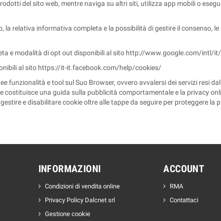
otti del sito web, mentre naviga su altri siti, utilizza app mobili o esegue
sito, la relativa informativa completa e la possibilità di gestire il consenso, l
e modalità di opt out disponibili al sito http://www.google.com/intl/it
ibili al sito https://it-it.facebook.com/help/cookies/
idonee funzionalità e tool sul Suo Browser, ovvero avvalersi dei servizi resi
he costituisce una guida sulla pubblicità comportamentale e la privacy on
tire e disabilitare cookie oltre alle tappe da seguire per proteggere la p
INFORMAZIONI
ACCOUNT
Condizioni di vendita online
RMA
Privacy Policy Dalcnet srl
Contattaci
Gestione cookie