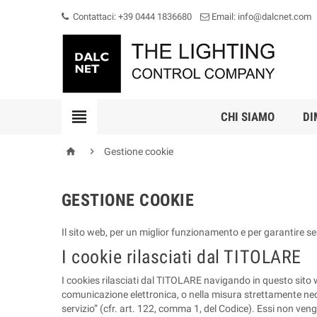
Contattaci: +39 0444 1836680
Email: info@dalcnet.com

CHI SIAMO
DI


Gestione cookie
GESTIONE COOKIE
Il sito web, per un miglior funzionamento e per garantire ser
I cookie rilasciati dal TITOLARE
I cookies rilasciati dal TITOLARE navigando in questo sito we
comunicazione elettronica, o nella misura strettamente neces
servizio” (cfr. art. 122, comma 1, del Codice). Essi non veng