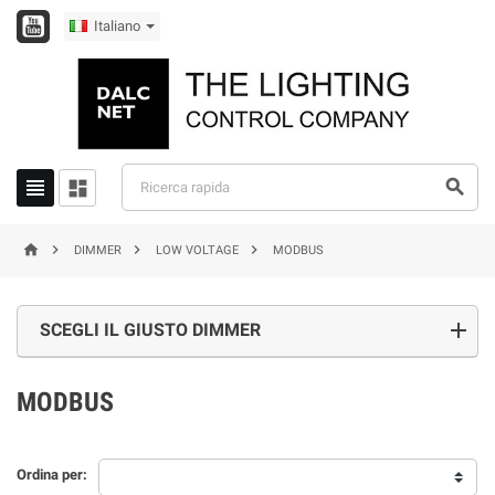
Italiano







DIMMER
LOW VOLTAGE
MODBUS
SCEGLI IL GIUSTO DIMMER
MODBUS
Ordina per: