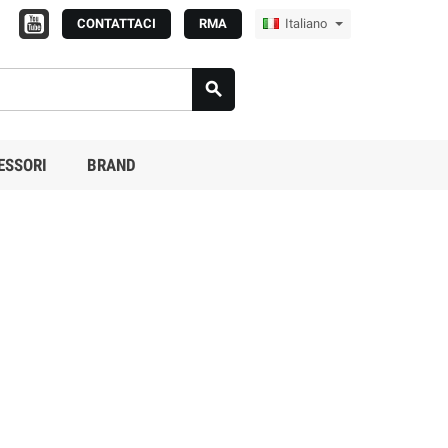
CONTATTACI
RMA
Italiano

ESSORI
BRAND