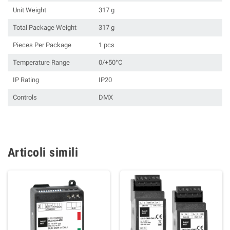
Unit Weight
317 g
Total Package Weight
317 g
Pieces Per Package
1 pcs
Temperature Range
0/+50°C
IP Rating
IP20
Controls
DMX
Articoli simili