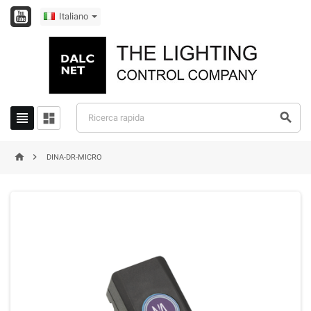
Italiano





DINA-DR-MICRO