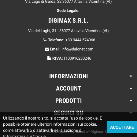
Via Lago di Garda, 22 36077 Altavilla Vicentina (VI)
Sede Legale:
DIGIMAX S.R.L.
Via dei Laghi, 31 - 36077 Altavilla Vicentina (VI)
Telefono:
+39 0444 574066
Email:
info@dalcnet.com
P.IVA:
IT00916230246
INFORMAZIONI
ACCOUNT
PRODOTTI
SEGUICI SU
Utilizzando il nostro sito, si accetta l'uso dei cookie. È
possibile ottenere ulteriori informazioni sui cookie,
ACCETTARE
come attivarli o disattivarli nella sezione di
Copyright © 2025
Dalcnet S.r.l. brand of Digimax S.r.l.
Informativa sui Cookie.