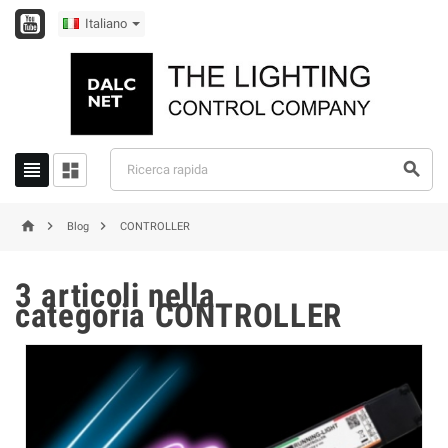
Italiano






Blog
CONTROLLER
3 articoli nella
categoria CONTROLLER