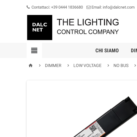
Contattaci: +39 0444 1836680
Email: info@dalcnet.com

CHI SIAMO
DI




DIMMER
LOW VOLTAGE
NO BUS