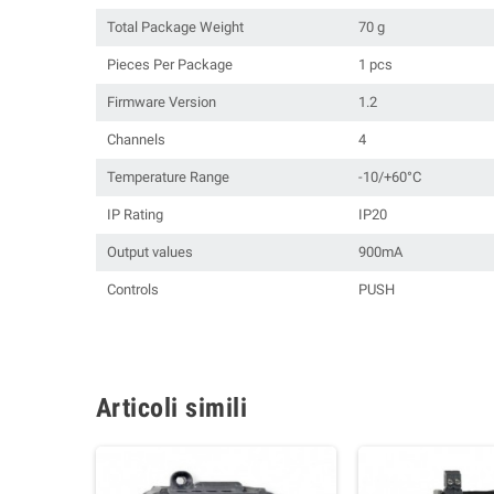
Total Package Weight
70 g
Pieces Per Package
1 pcs
Firmware Version
1.2
Channels
4
Temperature Range
-10/+60°C
IP Rating
IP20
Output values
900mA
Controls
PUSH
Articoli simili