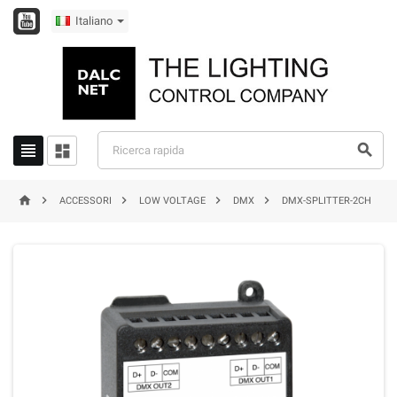
Italiano








ACCESSORI
LOW VOLTAGE
DMX
DMX-SPLITTER-2CH