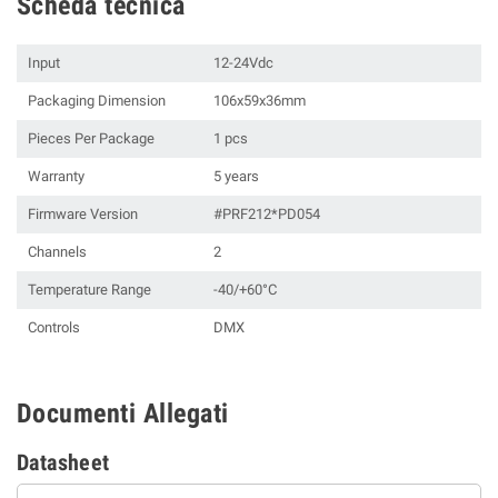
Scheda tecnica
Input
12-24Vdc
Packaging Dimension
106x59x36mm
Pieces Per Package
1 pcs
Warranty
5 years
Firmware Version
#PRF212*PD054
Channels
2
Temperature Range
-40/+60°C
Controls
DMX
Documenti Allegati
Datasheet