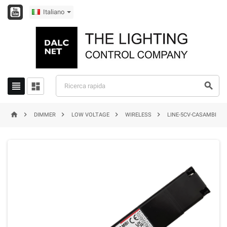
Italiano








DIMMER
LOW VOLTAGE
WIRELESS
LINE-5CV-CASAMBI