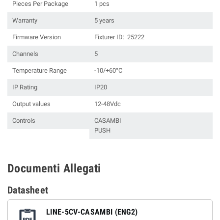
Pieces Per Package
1 pcs
Warranty
5 years
Firmware Version
Fixturer ID: 25222
Channels
5
Temperature Range
-10/+60°C
IP Rating
IP20
Output values
12-48Vdc
Controls
CASAMBI
PUSH
Documenti Allegati
Datasheet
LINE-5CV-CASAMBI (ENG2)