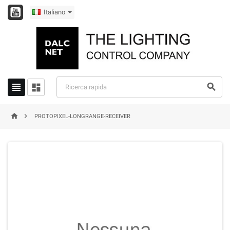
Italiano





PROTOPIXEL-LONGRANGE-RECEIVER