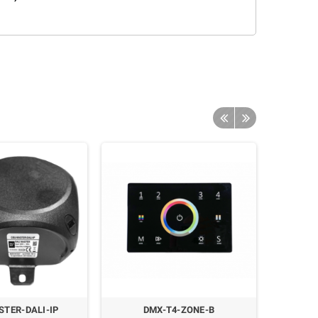
TER-DALI-IP
DMX-T4-ZONE-B
N