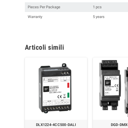
Pieces Per Package
1 pcs
Warranty
5 years
Articoli simili
CC
DLX1224-4CC500-DALI
DGD-DMX