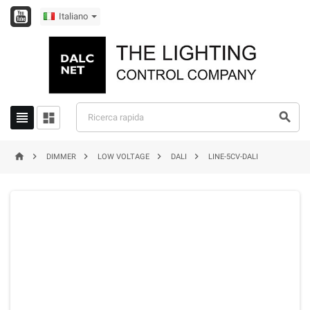
Italiano








DIMMER
LOW VOLTAGE
DALI
LINE-5CV-DALI