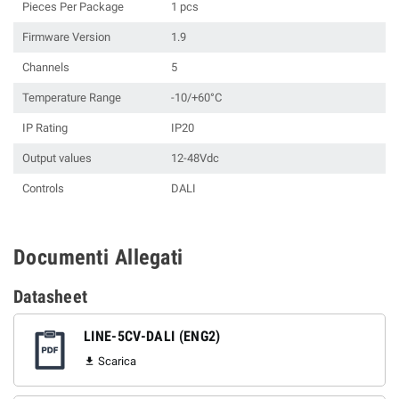
Pieces Per Package
1 pcs
Firmware Version
1.9
Channels
5
Temperature Range
-10/+60°C
IP Rating
IP20
Output values
12-48Vdc
Controls
DALI
Documenti Allegati
Datasheet
LINE-5CV-DALI (ENG2)
Scarica
